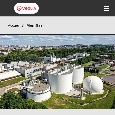
Accueil
MemGas™