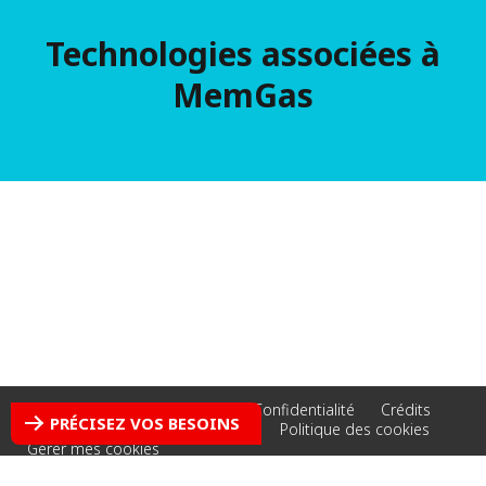
Technologies associées à
MemGas
Accessibilité - Non conforme
Confidentialité
Crédits
PRÉCISEZ VOS BESOINS
Mentions légales
Plan du site
Politique des cookies
Gérer mes cookies