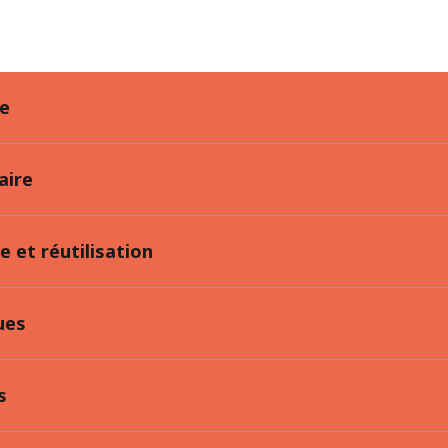
re
aire
e et réutilisation
ues
s