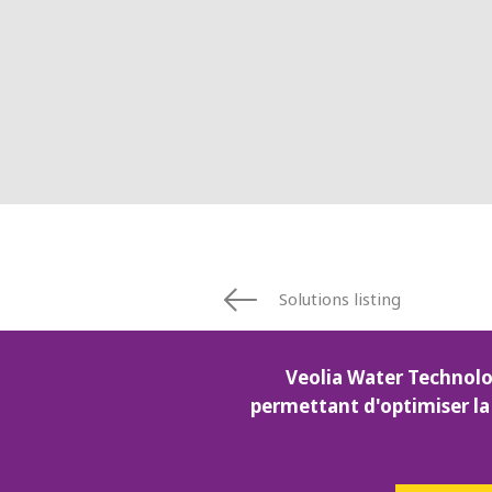
ESPAGNE
FINLANDE
FRANCE
IRLANDE
ITALIE
MOYEN-ORIE
NORVÈGE
PAYS-BAS
POLOGNE
ROYAUME UN
Solutions listing
SUÈDE
ÉTATS-UNIS
Veolia Water Technolo
permettant d'optimiser la