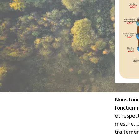
Nous four
fonctionn
et respec
mesure, p
traitemen