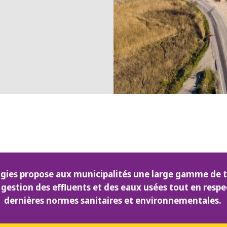
MPP SYSTEMS
OTV
PMT
SIDEM
WESTGARTH
NT
WHITTIER
I
gies propose aux municipalités une large gamme de 
 gestion des effluents et des eaux usées tout en resp
dernières normes sanitaires et environnementales.