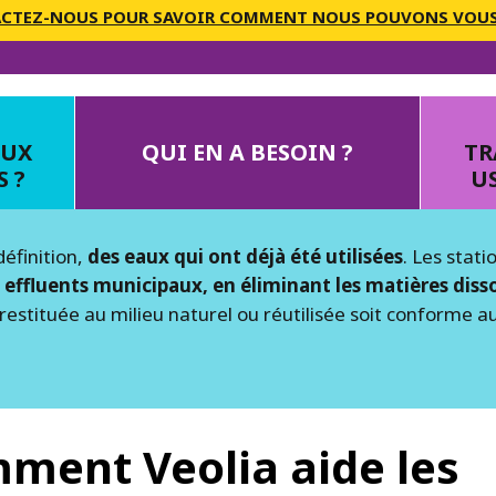
CTEZ-NOUS POUR SAVOIR COMMENT NOUS POUVONS VOUS
AUX
QUI EN A BESOIN ?
TR
 ?
US
définition,
des eaux qui ont déjà été utilisées
. Les stati
es effluents municipaux, en éliminant les matières dis
 restituée au milieu naturel ou réutilisée soit conforme 
ment Veolia aide les