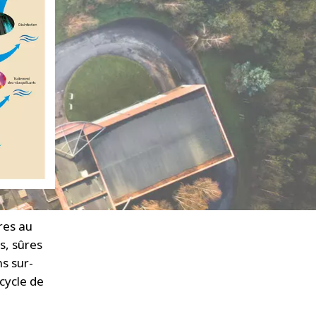
res au
s, sûres
s sur-
cycle de