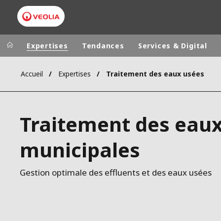
Expertises
Tendances
Services & Digital
Accueil
Expertises
Traitement des eaux usées
Dans le monde
Sites pays
ALLEMAGNE
VEOLIA WATER TECHNOLOGIES
Traitement des eau
AMÉRIQUE LA
ASIE DU SUD
municipales
AUSTRALIE
BELGIQUE
Gestion optimale des effluents et des eaux usées
CANADA
CHINE
DANEMARK