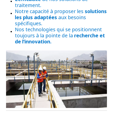
traitement.
Notre capacité à proposer les
solutions
les plus adaptées
aux besoins
spécifiques.
Nos technologies qui se positionnent
toujours à la pointe de la
recherche et
de l’innovation.