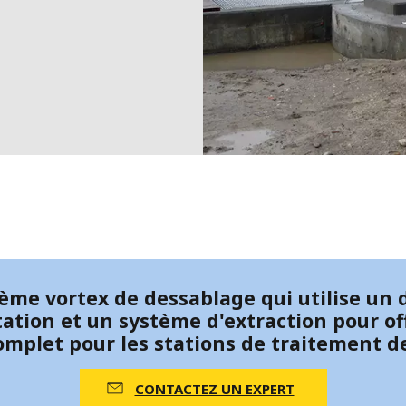
MPP SYSTEMS
OTV
PMT
SIDEM
WESTGARTH
NT
WHITTIER
I
me vortex de dessablage qui utilise un d
tation et un système d'extraction pour of
mplet pour les stations de traitement d
CONTACTEZ UN EXPERT