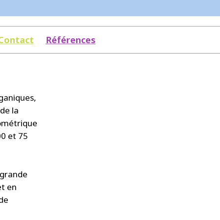
Contact
Références
rganiques,
de la
lométrique
00 et 75
 grande
et en
 de