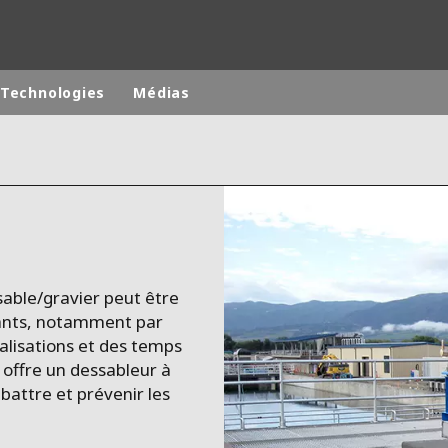
Technologies
Médias
Marques de spécialité
ANOXKALDNES
TINE
AQUAFLOW
-EST
BIOTHANE
sable/gravier peut être
ELGA
tants, notamment par
EVALED
nalisations et des temps
ENTROPÎE
offre un dessableur à
battre et prévenir les
HPD
HYDROTECH