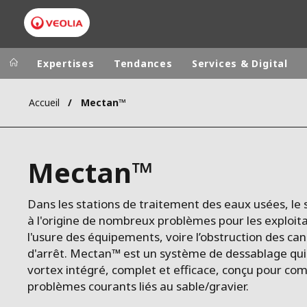
Expertises
Tendances
Services & Digital
Accueil
Mectan™
Dans le monde
Sites pays
ALLEMAGNE
VEOLIA WATER TECHNOLOGIES
Mectan™
AMÉRIQUE LA
ASIE DU SUD
Dans les stations de traitement des eaux usées, le 
AUSTRALIE
à l'origine de nombreux problèmes pour les exploi
BELGIQUE
l'usure des équipements, voire l’obstruction des ca
CANADA
d'arrêt. Mectan™ est un système de dessablage qui 
vortex intégré, complet et efficace, conçu pour com
CHINE
problèmes courants liés au sable/gravier.
DANEMARK