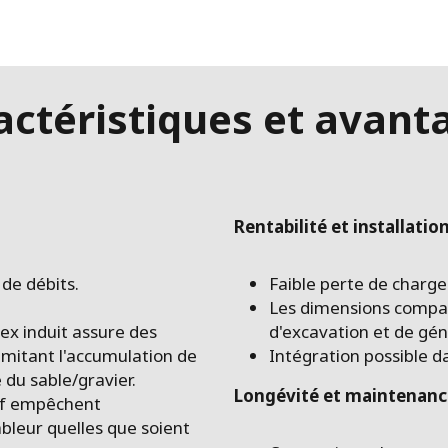
actéristiques et avant
Rentabilité et installatio
de débits.
Faible perte de charge
Les dimensions compac
tex induit assure des
d'excavation et de génie
imitant l'accumulation de
Intégration possible da
 du sable/gravier.
Longévité et maintenanc
tif empêchent
ableur quelles que soient