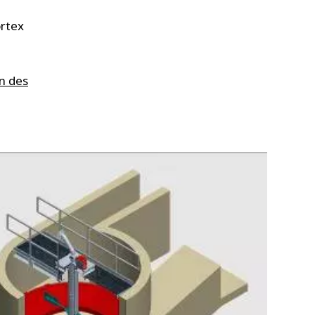
ortex
n des