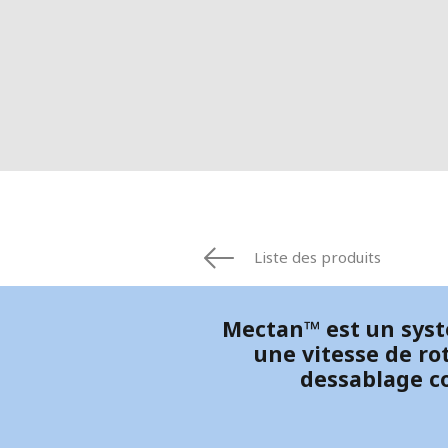
ESPAGNE
FINLANDE
FRANCE
IRLANDE
ITALIE
MOYEN-ORIE
NORVÈGE
PAYS-BAS
POLOGNE
ROYAUME UN
Liste des produits
SUÈDE
ÉTATS-UNIS
Mectan™ est un systè
une vitesse de ro
dessablage co