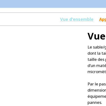
Vue d'ensemble
App
Vue
Le sable/g
dont la t
taille des
d'un maté
micromèt
Par le pa
dimension,
équipemen
pannes.